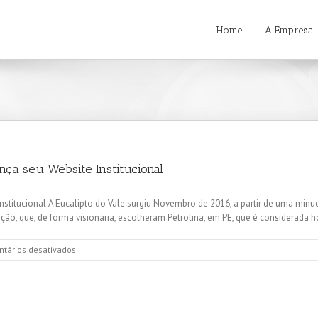
Home
A Empresa
ança seu Website Institucional
 Institucional A Eucalipto do Vale surgiu Novembro de 2016, a partir de uma mi
o, que, de forma visionária, escolheram Petrolina, em PE, que é considerada ho
em
tários desativados
A
Eucalipto
do
Vale,
Arte