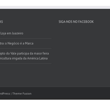
em
Eucalipto,
lança
seu
Website
AS
SIGA-NOS NO FACEBOOK
Institucional
Loja em Juazeiro
tra: o Negócio é a Marca
ipto do Vale participa da maior feira
ricultura irrigada da América Latina
rdPress
|
Theme Fusion