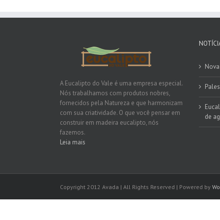
NOTÍCI
Nova 
A Eucalipto do Vale é uma empresa especial.
Pales
Nós trabalhamos com produtos nobres,
fornecidos pela Natureza e que harmonizam
Eucal
com sua criatividade. O que você pensar em
de ag
construir em madeira eucalipto, nós
fazemos.
Leia mais
Copyright 2012 Avada | All Rights Reserved | Powered by
Wo