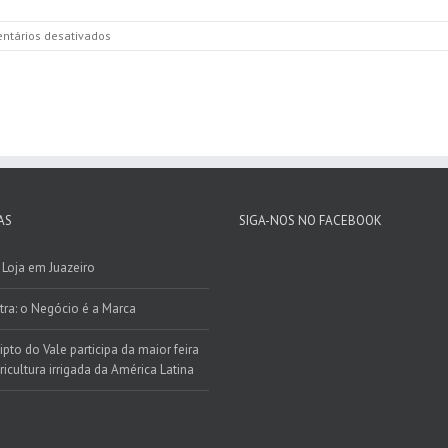
em
ntários desativados
Palestra:
o
Negócio
é
a
Marca
AS
SIGA-NOS NO FACEBOOK
Loja em Juazeiro
tra: o Negócio é a Marca
ipto do Vale participa da maior feira
ricultura irrigada da América Latina