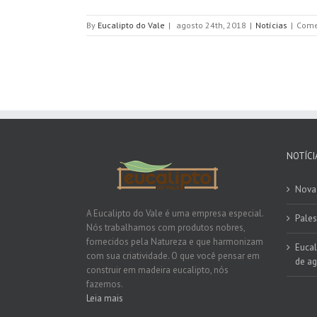
By
Eucalipto do Vale
|
agosto 24th, 2018
|
Notícias
|
Come
NOTÍCI
Nova 
A Eucalipto do Vale é uma empresa especial.
Pales
Nós trabalhamos com produtos nobres,
fornecidos pela Natureza e que harmonizam
Eucal
com sua criatividade. O que você pensar em
de ag
construir em madeira eucalipto, nós
fazemos.
Leia mais