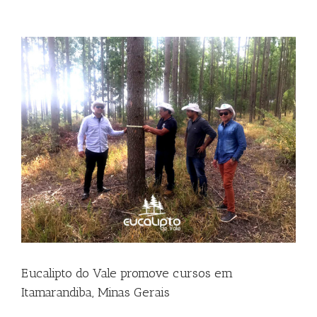
Vale
constrói
capela
conceito
em
Petrolina
Eucalipto do Vale promove cursos em
Itamarandiba, Minas Gerais