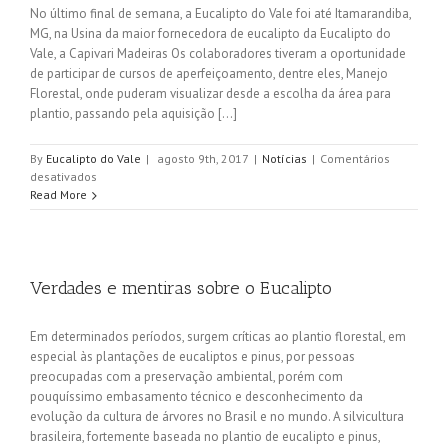
No último final de semana, a Eucalipto do Vale foi até Itamarandiba,
MG, na Usina da maior fornecedora de eucalipto da Eucalipto do
Vale, a Capivari Madeiras Os colaboradores tiveram a oportunidade
de participar de cursos de aperfeiçoamento, dentre eles, Manejo
Florestal, onde puderam visualizar desde a escolha da área para
plantio, passando pela aquisição [...]
By
Eucalipto do Vale
|
agosto 9th, 2017
|
Notícias
|
Comentários
em
desativados
Eucalipto
Read More
do
Vale
promove
cursos
em
Verdades e mentiras sobre o Eucalipto
Itamarandiba,
Minas
Em determinados períodos, surgem críticas ao plantio florestal, em
Gerais
especial às plantações de eucaliptos e pinus, por pessoas
preocupadas com a preservação ambiental, porém com
pouquíssimo embasamento técnico e desconhecimento da
evolução da cultura de árvores no Brasil e no mundo. A silvicultura
brasileira, fortemente baseada no plantio de eucalipto e pinus,