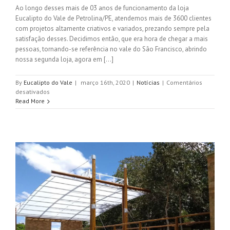
Ao longo desses mais de 03 anos de funcionamento da loja
Eucalipto do Vale de Petrolina/PE, atendemos mais de 3600 clientes
com projetos altamente criativos e variados, prezando sempre pela
satisfação desses. Decidimos então, que era hora de chegar a mais
pessoas, tornando-se referência no vale do São Francisco, abrindo
nossa segunda loja, agora em [...]
By
Eucalipto do Vale
|
março 16th, 2020
|
Notícias
|
Comentários
em
desativados
Nova
Read More
Loja
em
Juazeiro