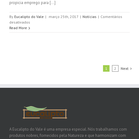
propicia emprego para [...]
By
Eucalipto do Vale
|
março 25th, 2017
|
Notícias
|
Comentários
em
desativados
Verdades
Read More
e
mentiras
sobre
o
Eucalipto
1
2
Next
A Eucalipto do Vale é uma empresa especial. Nós trabalhamos com
produtos nobres, fornecidos pela Natureza e que harmonizam com