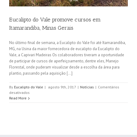
Eucalipto do Vale promove cursos em
Itamarandiba, Minas Gerais
No último final de semana, a Eucalipto do Vale foi até Itamarandiba,
MG, na Usina da maior fornecedora de eucalipto da Eucalipto do
Vale, a Capivari Madeiras Os colaboradores tiveram a oportunidade
de participar de cursos de aperfeiçoamento, dentre eles, Manejo
Florestal, onde puderam visualizar desde a escolha da área para
plantio, passando pela aquisição [...]
By
Eucalipto do Vale
|
agosto 9th, 2017
|
Notícias
|
Comentários
em
desativados
Eucalipto
Read More
do
Vale
promove
cursos
em
Itamarandiba,
Minas