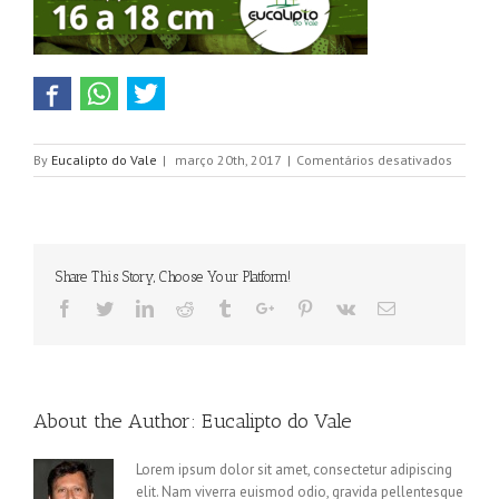
em
By
Eucalipto do Vale
|
março 20th, 2017
|
Comentários desativados
Eucalip
com
Diâmet
de
16
Share This Story, Choose Your Platform!
a
18
Facebook
Twitter
Linkedin
Reddit
Tumblr
Google+
Pinterest
Vk
Email
cm
About the Author:
Eucalipto do Vale
Lorem ipsum dolor sit amet, consectetur adipiscing
elit. Nam viverra euismod odio, gravida pellentesque