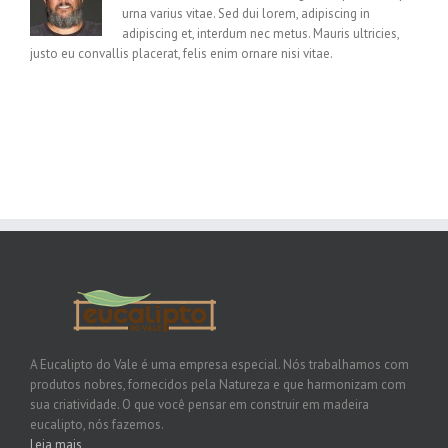
urna varius vitae. Sed dui lorem, adipiscing in
adipiscing et, interdum nec metus. Mauris ultricies,
justo eu convallis placerat, felis enim ornare nisi vitae.
A Eucalipto do Vale é uma empresa especial. Nós trabalhamos com
produtos nobres, fornecidos pela Natureza e que harmonizam com
sua criatividade. O que você pensar em construir em madeira
eucalipto, nós fazemos.
Leia mais