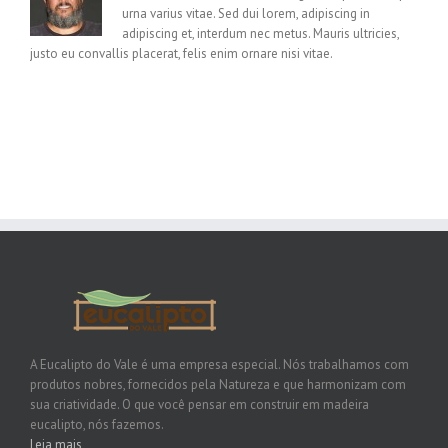
urna varius vitae. Sed dui lorem, adipiscing in
adipiscing et, interdum nec metus. Mauris ultricies,
justo eu convallis placerat, felis enim ornare nisi vitae.
A Eucalipto do Vale é uma empresa especial. Nós trabalhamos com
produtos nobres, fornecidos pela Natureza e que harmonizam com
sua criatividade. O que você pensar em construir em madeira
eucalipto, nós fazemos.
Leia mais