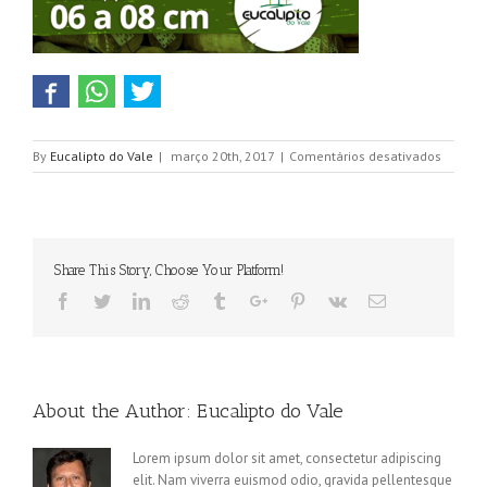
em
By
Eucalipto do Vale
|
março 20th, 2017
|
Comentários desativados
Eucalip
com
Diâmet
de
06
Share This Story, Choose Your Platform!
a
08
Facebook
Twitter
Linkedin
Reddit
Tumblr
Google+
Pinterest
Vk
Email
cm
About the Author:
Eucalipto do Vale
Lorem ipsum dolor sit amet, consectetur adipiscing
elit. Nam viverra euismod odio, gravida pellentesque