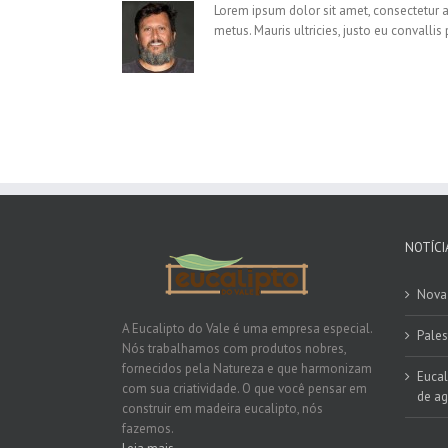
Lorem ipsum dolor sit amet, consectetur ad
metus. Mauris ultricies, justo eu convallis 
NOTÍCI
Nova 
A Eucalipto do Vale é uma empresa especial.
Pales
Nós trabalhamos com produtos nobres,
fornecidos pela Natureza e que harmonizam
Eucal
com sua criatividade. O que você pensar em
de ag
construir em madeira eucalipto, nós
fazemos.