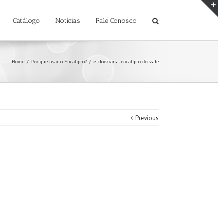
Catálogo
Notícias
Fale Conosco
Home
/
Por que usar o Eucalipto?
/
e-cloeziana-eucalipto-do-vale
Previous