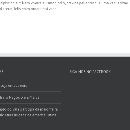
ipiscing elit. Nam viverra euismod odio, gravida pellentesque urna varius vitae. S
placerat, felis enim ornare nisi vitae.
AS
SIGA-NOS NO FACEBOOK
Loja em Juazeiro
tra: o Negócio é a Marca
ipto do Vale participa da maior feira
ricultura irrigada da América Latina