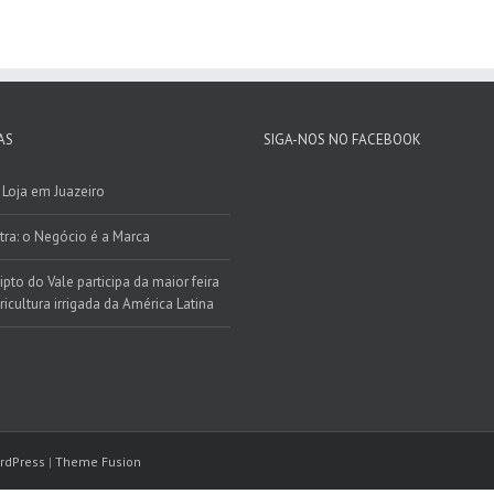
AS
SIGA-NOS NO FACEBOOK
Loja em Juazeiro
tra: o Negócio é a Marca
ipto do Vale participa da maior feira
ricultura irrigada da América Latina
rdPress
|
Theme Fusion