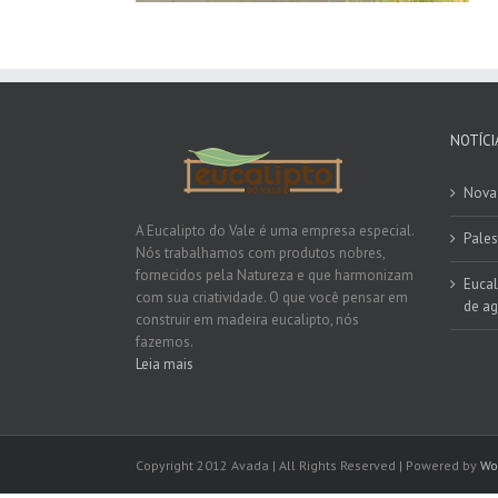
NOTÍCI
Nova 
A Eucalipto do Vale é uma empresa especial.
Pales
Nós trabalhamos com produtos nobres,
fornecidos pela Natureza e que harmonizam
Eucal
com sua criatividade. O que você pensar em
de ag
construir em madeira eucalipto, nós
fazemos.
Leia mais
Copyright 2012 Avada | All Rights Reserved | Powered by
Wo